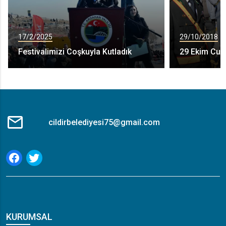
17/2/2025
29/10/2018
Festivalimizi Coşkuyla Kutladık
29 Ekim Cum
cildirbelediyesi75@gmail.com
KURUMSAL