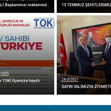
Lİ Başkanımızı makamında
15 TEMMUZ ŞEHİTLERİMİ
t etti
/2025
14/3/2021
p TOKİ İlçemize hayırlı
n
SAYIN VALİMİZİN ZİYARET