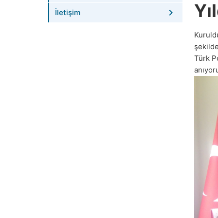
Yı
İletişim
Kuruld
şekild
Türk Po
anıyor