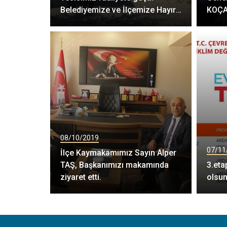
Belediyemize ve İlçemize Hayırlı
KOÇA
Olsun
ziyare
08/10/2019
07/11
İlçe Kaymakamımız Sayın Alper
TAŞ, Başkanımızı makamında
3.eta
ziyaret etti.
olsu