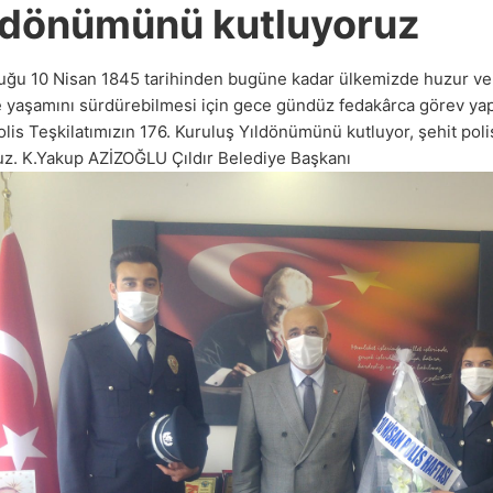
ldönümünü kutluyoruz
uğu 10 Nisan 1845 tarihinden bugüne kadar ülkemizde huzur ve 
e yaşamını sürdürebilmesi için gece gündüz fedakârca görev yap
lis Teşkilatımızın 176. Kuruluş Yıldönümünü kutluyor, şehit poli
uz. K.Yakup AZİZOĞLU Çıldır Belediye Başkanı