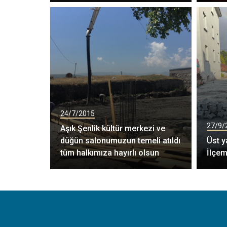
24/7/2015
27/9/
Aşık Şenlik kültür merkezi ve
düğün salonumuzun temeli atıldı
Üst y
tüm halkımıza hayırlı olsun
İlçem