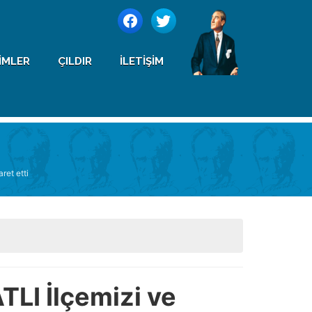
IMLER
ÇILDIR
İLETIŞIM
ret etti
LI İlçemizi ve