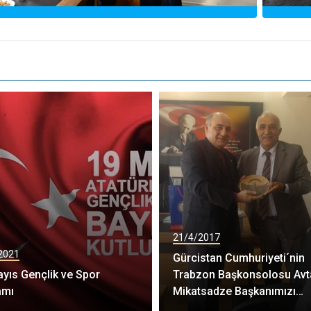
21/4/2017
2021
Gürcistan Cumhuriyeti´nin
yıs Gençlik ve Spor
Trabzon Başkonsolosu Avt
amı
Mikatsadze Başkanımızı
makamında ziyaret etti.