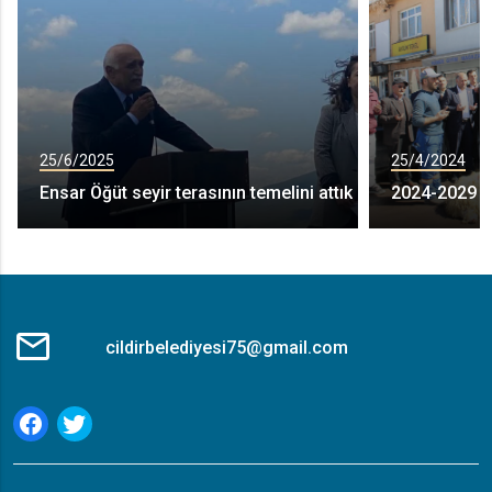
25/6/2025
25/4/2024
Ensar Öğüt seyir terasının temelini attık
2024-2029 Yı
cildirbelediyesi75@gmail.com