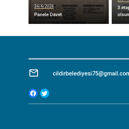
24/4/2026
3.eta
Panele Davet
olsu
cildirbelediyesi75@gmail.co