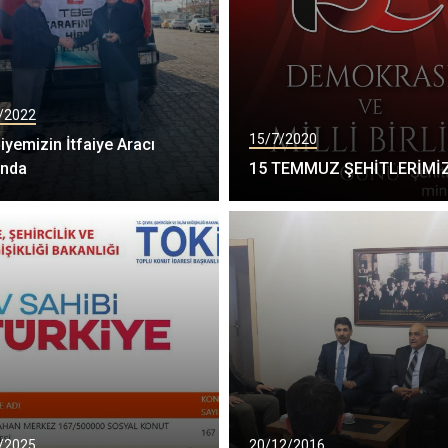
/2022
15/7/2020
iyemizin İtfaiye Aracı
ında
15 TEMMUZ ŞEHİTLERİMİ
/2025
20/12/2016