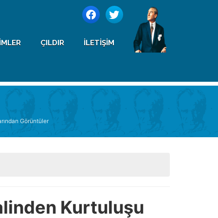
IMLER
ÇILDIR
İLETIŞIM
arından Görüntüler
alinden Kurtuluşu