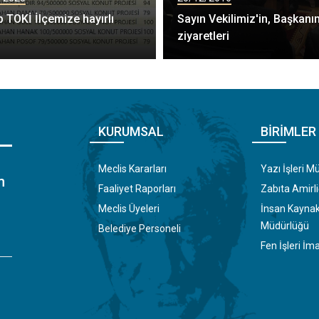
p TOKİ İlçemize hayırlı
Sayın Vekilimiz'in, Başkanı
n
ziyaretleri
KURUMSAL
BIRIMLER
Meclis Kararları
Yazı İşleri M
m
Faaliyet Raporları
Zabıta Amirli
Meclis Üyeleri
İnsan Kaynakl
Müdürlüğü
Belediye Personeli
Fen İşleri İ