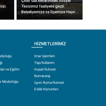
Çıldır Göl kenarındaki Sosyal
mizi
Tesisimiz faaliyete geçti.
Belediyemize ve İlçemize Hayırlı
Olsun
HIZMETLERIMIZ
üdürlüğü
İmar İşlemleri
ği
Yapı Kullanım
arı ve Eğitim
İnşaat Ruhsatı
Numarataj
mar Müdürlüğü
İşyeri Açma Ruhsatı
Evlilik Hizmetleri