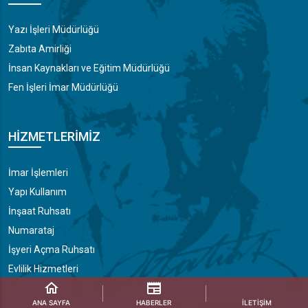
Yazı İşleri Müdürlüğü
Zabıta Amirliği
İnsan Kaynakları ve Eğitim Müdürlüğü
Fen İşleri İmar Müdürlüğü
HIZMETLERIMIZ
İmar İşlemleri
Yapı Kullanım
İnşaat Ruhsatı
Numarataj
İşyeri Açma Ruhsatı
Evlilik Hizmetleri
ANA SAYFA
HABERLER
İLETIŞIM