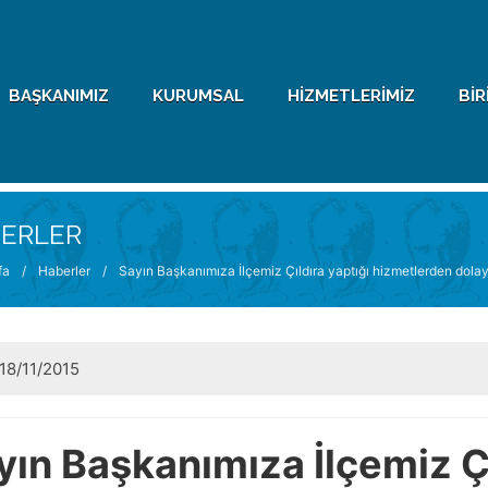
BAŞKANIMIZ
KURUMSAL
HIZMETLERIMIZ
BIR
ERLER
fa
/
Haberler
/
Sayın Başkanımıza İlçemiz Çıldıra yaptığı hizmetlerden dolay
18/11/2015
yın Başkanımıza İlçemiz Çı