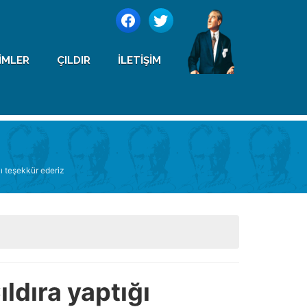
IMLER
ÇILDIR
İLETIŞIM
ı teşekkür ederiz
ldıra yaptığı