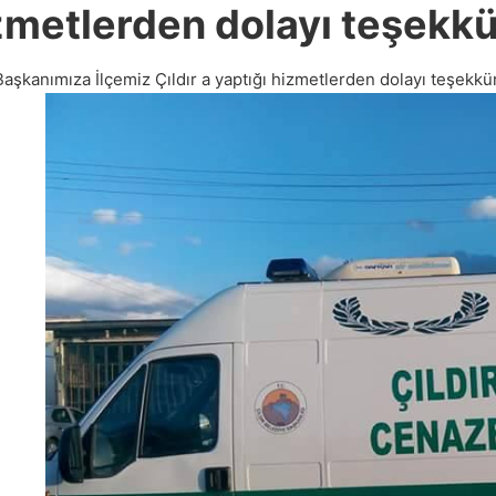
zmetlerden dolayı teşekkü
Başkanımıza İlçemiz Çıldır a yaptığı hizmetlerden dolayı teşekkü