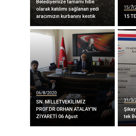
Belediyemize tamamı hibe
15/7/
olarak katılımı sağlanan yedi
aracımızın kurbanını kestik
15 T
06/8/2020
31/3/
SN. MİLLETVEKİLİMİZ
PROF.DR.ORHAN ATALAY'IN
Şikay
ZİYARETİ 06 Ağust
tek B